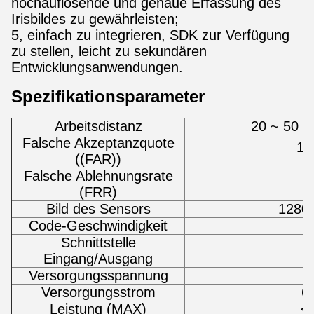
hochauflösende und genaue Erfassung des
Irisbildes zu gewährleisten;
5, einfach zu integrieren, SDK zur Verfügung
zu stellen, leicht zu sekundären
Entwicklungsanwendungen.
Spezifikationsparameter
Arbeitsdistanz
20 ~ 50 c
Falsche Akzeptanzquote
10
((FAR))
Falsche Ablehnungsrate
(FRR)
Bild des Sensors
1280x
Code-Geschwindigkeit
Schnittstelle
Ic
Eingang/Ausgang
Versorgungsspannung
Versorgungsstrom
6
Leistung (MAX)
<