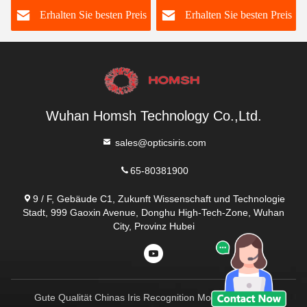
s
Erhalten Sie besten Preis
Erhalten Sie besten Preis
Wuhan Homsh Technology Co.,Ltd.
sales@opticsiris.com
65-80381900
9 / F, Gebäude C1, Zukunft Wissenschaft und Technologie
Stadt, 999 Gaoxin Avenue, Donghu High-Tech-Zone, Wuhan
City, Provinz Hubei
Gute Qualität Chinas Iris Recognition Module Lieferant.