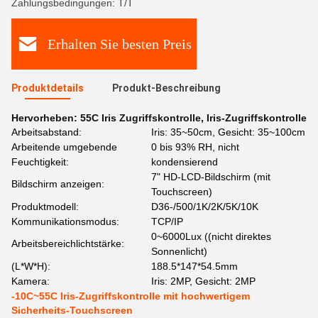
Zahlungsbedingungen: T/T
Erhalten Sie besten Preis
Produktdetails
Produkt-Beschreibung
Hervorheben:
55C Iris Zugriffskontrolle
,
Iris-Zugriffskontrolle
Arbeitsabstand:
Iris: 35~50cm, Gesicht: 35~100cm
Arbeitende umgebende
0 bis 93% RH, nicht
Feuchtigkeit:
kondensierend
7" HD-LCD-Bildschirm (mit
Bildschirm anzeigen:
Touchscreen)
Produktmodell:
D36-/500/1K/2K/5K/10K
Kommunikationsmodus:
TCP/IP
0~6000Lux ((nicht direktes
Arbeitsbereichlichtstärke:
Sonnenlicht)
(L*W*H):
188.5*147*54.5mm
Kamera:
Iris: 2MP, Gesicht: 2MP
-10C~55C Iris-Zugriffskontrolle mit hochwertigem
Sicherheits-Touchscreen