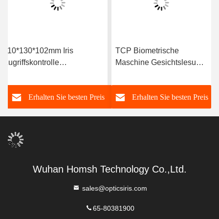
110*130*102mm Iris
TCP Biometrische
Zugriffskontrolle
Maschine Gesichtslesung
Sicherheitsmanagementsystem
IPRS-485
Gesichtserkennung für
s
Erhalten Sie besten Preis
Erhalten Sie besten Preis
Anwesende
Wuhan Homsh Technology Co.,Ltd.
sales@opticsiris.com
65-80381900