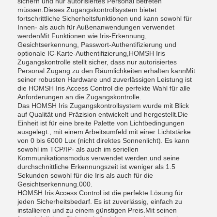
sichern und nur autorisiertes Personal betreten
müssen.Dieses Zugangskontrollsystem bietet
fortschrittliche Sicherheitsfunktionen und kann sowohl für
Innen- als auch für Außenanwendungen verwendet
werdenMit Funktionen wie Iris-Erkennung,
Gesichtserkennung, Passwort-Authentifizierung und
optionale IC-Karte-Authentifizierung,HOMSH Iris
Zugangskontrolle stellt sicher, dass nur autorisiertes
Personal Zugang zu den Räumlichkeiten erhalten kannMit
seiner robusten Hardware und zuverlässigen Leistung ist
die HOMSH Iris Access Control die perfekte Wahl für alle
Anforderungen an die Zugangskontrolle.
Das HOMSH Iris Zugangskontrollsystem wurde mit Blick
auf Qualität und Präzision entwickelt und hergestellt.Die
Einheit ist für eine breite Palette von Lichtbedingungen
ausgelegt., mit einem Arbeitsumfeld mit einer Lichtstärke
von 0 bis 6000 Lux (nicht direktes Sonnenlicht). Es kann
sowohl im TCP/IP- als auch im seriellen
Kommunikationsmodus verwendet werden.und seine
durchschnittliche Erkennungszeit ist weniger als 1.5
Sekunden sowohl für die Iris als auch für die
Gesichtserkennung.000.
HOMSH Iris Access Control ist die perfekte Lösung für
jeden Sicherheitsbedarf. Es ist zuverlässig, einfach zu
installieren und zu einem günstigen Preis.Mit seinen