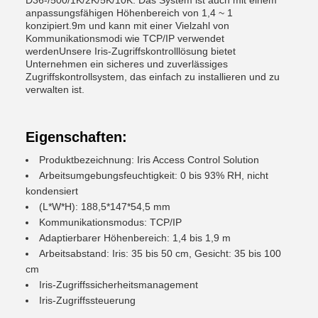
D36-/500/1K/2K/5K/10K. Das System ist auch mit einem
anpassungsfähigen Höhenbereich von 1,4 ~ 1
konzipiert.9m und kann mit einer Vielzahl von
Kommunikationsmodi wie TCP/IP verwendet
werdenUnsere Iris-Zugriffskontrolllösung bietet
Unternehmen ein sicheres und zuverlässiges
Zugriffskontrollsystem, das einfach zu installieren und zu
verwalten ist.
Eigenschaften:
Produktbezeichnung: Iris Access Control Solution
Arbeitsumgebungsfeuchtigkeit: 0 bis 93% RH, nicht
kondensiert
(L*W*H): 188,5*147*54,5 mm
Kommunikationsmodus: TCP/IP
Adaptierbarer Höhenbereich: 1,4 bis 1,9 m
Arbeitsabstand: Iris: 35 bis 50 cm, Gesicht: 35 bis 100
cm
Iris-Zugriffssicherheitsmanagement
Iris-Zugriffssteuerung