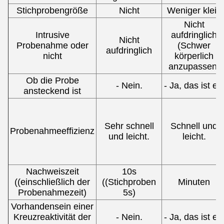
Stichprobengröße
Nicht
Weniger klein
Nicht
Intrusive
aufdringlich
Nicht
Probenahme oder
(Schwer
aufdringlich
nicht
körperlich
anzupassen)
Ob die Probe
- Nein.
- Ja, das ist es
ansteckend ist
Sehr schnell
Schnell und
Probenahmeeffizienz
und leicht.
leicht.
Nachweiszeit
10s
((einschließlich der
((Stichproben
Minuten
Probenahmezeit)
5s)
Vorhandensein einer
Kreuzreaktivität der
- Nein.
- Ja, das ist es