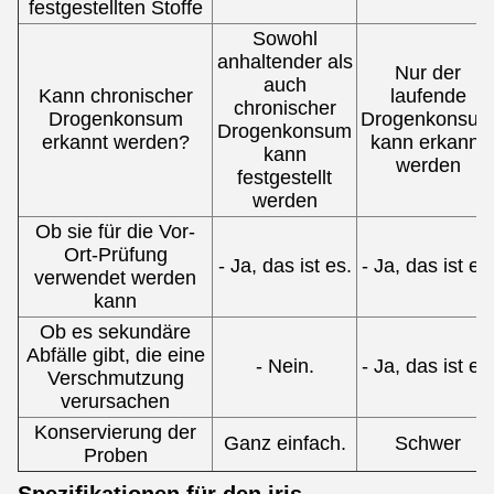
festgestellten Stoffe
Sowohl
anhaltender als
Nur der
auch
Kann chronischer
laufende
chronischer
Drogenkonsum
Drogenkonsu
Drogenkonsum
erkannt werden?
kann erkannt
kann
werden
festgestellt
werden
Ob sie für die Vor-
Ort-Prüfung
- Ja, das ist es.
- Ja, das ist es
verwendet werden
kann
Ob es sekundäre
Abfälle gibt, die eine
- Nein.
- Ja, das ist es
Verschmutzung
verursachen
Konservierung der
Ganz einfach.
Schwer
Proben