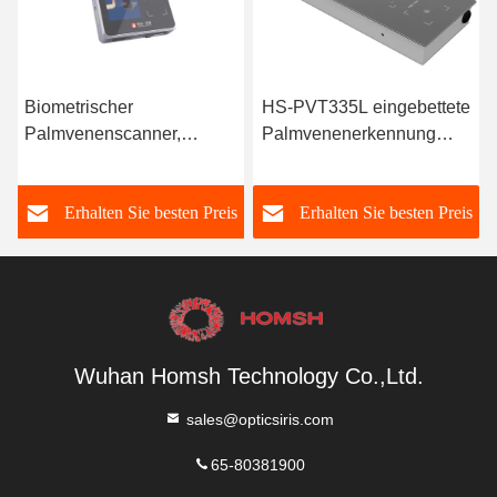
HS-PVT335L eingebettete
HS-PVT338 Palmv
er,
Palmvenenerkennung
Android-Terminal (8
Smart Terminal (Drei-in-
Drei-in-Eins)
ngssystem
Ein)
besten Preis
Erhalten Sie besten Preis
Erhalten Sie best
Wuhan Homsh Technology Co.,Ltd.
sales@opticsiris.com
65-80381900