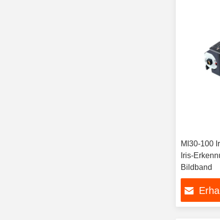
MI30-100 I
Iris-Erken
Bildband
Erha