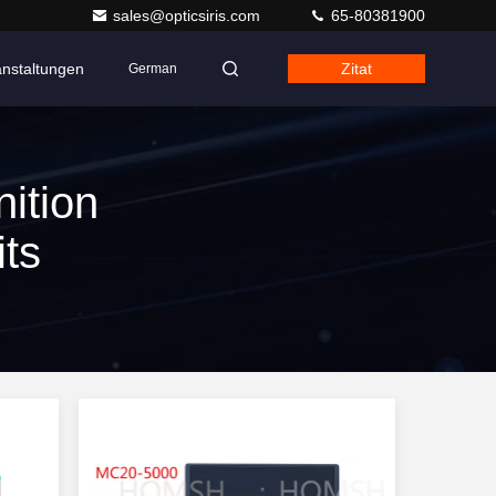
sales@opticsiris.com
65-80381900
anstaltungen
Zitat
German
ition
ts