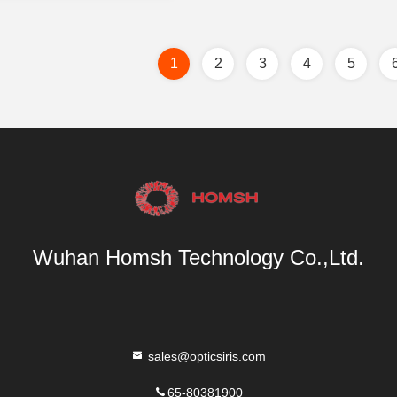
1
2
3
4
5
Wuhan Homsh Technology Co.,Ltd.
sales@opticsiris.com
65-80381900