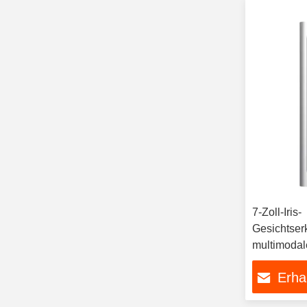
7-Zoll-Iris-
Gesichtser
multimodal
Erkennung
Erha