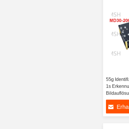
55g Identi
1s Erkennu
Bildauflös
Erha