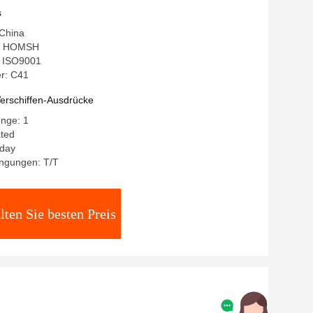
s
 China
: HOMSH
g: ISO9001
r: C41
erschiffen-Ausdrücke
enge: 1
ated
8day
ngungen: T/T
lten Sie besten Preis