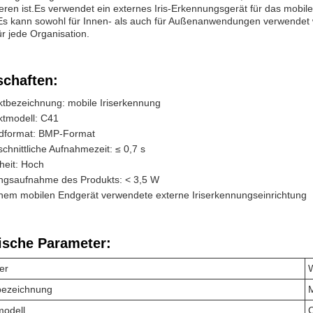
lieren ist.Es verwendet ein externes Iris-Erkennungsgerät für das mobi
Es kann sowohl für Innen- als auch für Außenanwendungen verwendet w
r jede Organisation.
schaften:
tbezeichnung: mobile Iriserkennung
ktmodell: C41
ildformat: BMP-Format
chnittliche Aufnahmezeit: ≤ 0,7 s
heit: Hoch
ungsaufnahme des Produkts: < 3,5 W
nem mobilen Endgerät verwendete externe Iriserkennungseinrichtung
ische Parameter:
er
bezeichnung
M
modell