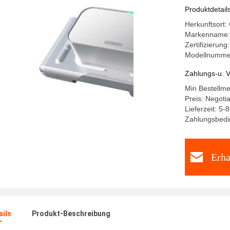
Produktdetail
Herkunftsort:
Markenname
Zertifizierun
Modellnumme
Zahlungs-u. V
Min Bestellm
Preis: Negoti
Lieferzeit: 5-
Zahlungsbedi
Erha
ails
Produkt-Beschreibung