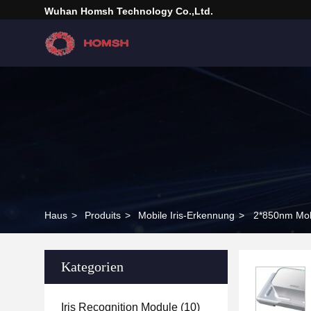
Wuhan Homsh Technology Co.,Ltd.
Haus
>
Produits
>
Mobile Iris-Erkennung
>
2*850nm Mob
Kategorien
Iris Recognition Module
(10)