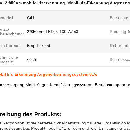
en:
2*850nm mobile Iriserkennung
,
Mobil Iris-Erkennung Augener
tmodell:
C41
Betriebste
ützte
2*850 nm LED, < 100 W/m3
Produktgrö
tbeleuchtung:
age Format:
Bmp-Format
Sicherheit:
hnittliche
≤0.7s
Betriebssp
mezeit:
bil Iris-Erkennung Augenerkennungssystem 0,7s
mversorgung Mobil-Augen-Identifizierungssystem - Betriebstemperatu
reibung des Produkts:
is Recognition ist die perfekte Sicherheitslösung für jede Organisation.M
ierungslösungDas Produktmodell C41 ist klein und leicht, mit einer Gr