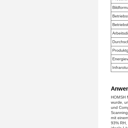
Bildforma
Betrieb
Betriebs
Arbeitsd
Durchsch
Produkt
Energie
Infrarot
Anwen
HOMSH Mob
wurde, um
und Compl
Scanning-
mit eine
93% RH, 