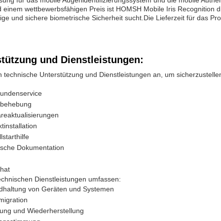
sung für das mobile Augenidentifizierungssystem und die mobile Authen
 einem wettbewerbsfähigen Preis ist HOMSH Mobile Iris Recognition die
ige und sichere biometrische Sicherheit sucht.Die Lieferzeit für das 
stützung und Dienstleistungen:
n technische Unterstützung und Dienstleistungen an, um sicherzustell
Kundenservice
rbehebung
reaktualisierungen
tinstallation
lstarthilfe
ische Dokumentation
hat
echnischen Dienstleistungen umfassen:
ndhaltung von Geräten und Systemen
migration
ung und Wiederherstellung