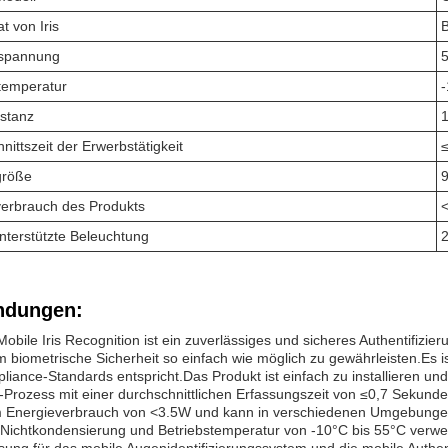
t von Iris
sspannung
temperatur
-
istanz
1
nittszeit der Erwerbstätigkeit
≤
größe
verbrauch des Produkts
<
unterstützte Beleuchtung
dungen:
ile Iris Recognition ist ein zuverlässiges und sicheres Authentifizier
 biometrische Sicherheit so einfach wie möglich zu gewährleisten.Es is
iance-Standards entspricht.Das Produkt ist einfach zu installieren und 
Prozess mit einer durchschnittlichen Erfassungszeit von ≤0,7 Sekund
m Energieverbrauch von <3.5W und kann in verschiedenen Umgebungen 
Nichtkondensierung und Betriebstemperatur von -10°C bis 55°C verwen