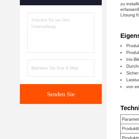
zu instal
erfassen
Lösung fü
Eigen
Produk
Produ
Iris-B
Durchs
Sicher
Leist
von ei
Senden Sie
Techn
Paramet
Produkt
Produkt