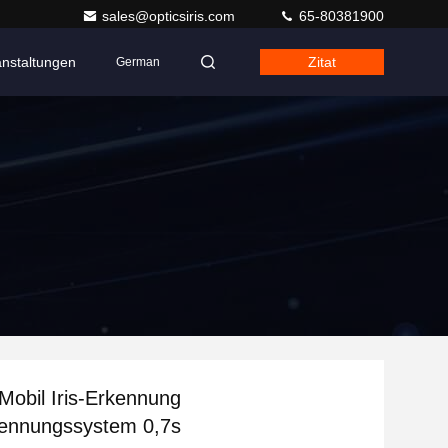
sales@opticsiris.com
65-80381900
anstaltungen
Zitat
German
obil Iris-Erkennung
ennungssystem 0,7s