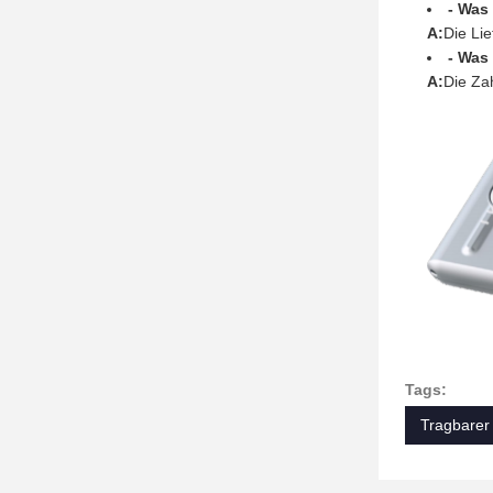
- Was
A:
Die Lie
- Was
A:
Die Za
Tags:
Tragbarer 