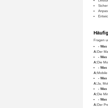
Leist
Sicher
Anpas
Entwi
Häufi
Fragen u
- Was
A:
Der Ma
- Was
A:
Die Mo
- Was
A:
Mobile 
- Was
A:
Ja, Mob
- Was
A:
Die Mi
- Was
A:
Der Pre