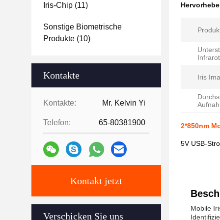
Iris-Chip
(11)
Hervorheb
Sonstige Biometrische
Produk
Produkte
(10)
Unterst
Infraro
Kontakte
Iris Im
Durchsc
Kontakte:
Mr. Kelvin Yi
Aufnah
Telefon:
65-80381900
2*850nm Mo
5V USB-Stro
Kontakt jetzt
Besch
Mobile Ir
Verschicken Sie uns
Identifiz