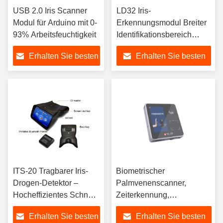
USB 2.0 Iris Scanner
LD32 Iris-
Modul für Arduino mit 0-
Erkennungsmodul Breiter
93% Arbeitsfeuchtigkeit
Identifikationsbereich
Einfache Integration
Erhalten Sie besten
Erhalten Sie besten
Preis
Preis
ITS-20 Tragbarer Iris-
Biometrischer
Drogen-Detektor –
Palmvenenscanner,
Hocheffizientes Schnell-
Zeiterkennung,
Drogen-Screening-
Zugangssteuerungssystem
Erhalten Sie besten
Erhalten Sie besten
Terminal